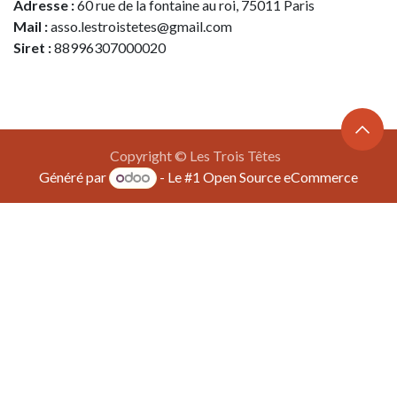
Adresse :
60 rue de la fontaine au roi, 75011 Paris
Mail :
asso.lestroistetes@gmail.com
Siret :
88996307000020
Copyright © Les Trois Têtes
Généré par
- Le #1
Open Source eCommerce