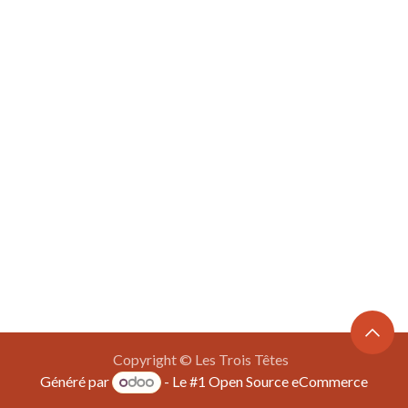
Copyright © Les Trois Têtes
Généré par
- Le #1
Open Source eCommerce