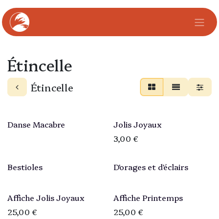
Se rendre au contenu
Étincelle
Étincelle
Danse Macabre
Jolis Joyaux
3,00
€
Bestioles
D'orages et d'éclairs
Affiche Jolis Joyaux
Affiche Printemps
25,00
€
25,00
€