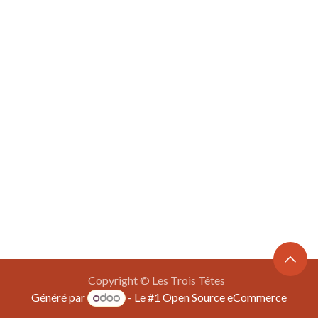
Copyright © Les Trois Têtes
Généré par
- Le #1
Open Source eCommerce