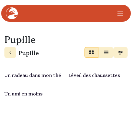
Se rendre au contenu
Pupille
Pupille
Épuisé
Épuisé
Un radeau dans mon thé
L'éveil des chaussettes
Épuisé
Un ami en moins