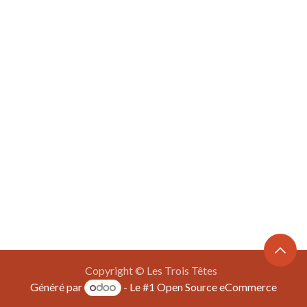
Copyright © Les Trois Têtes
Généré par
- Le #1
Open Source eCommerce